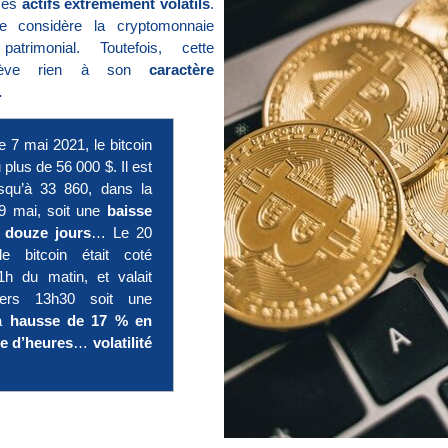
ces
actifs extrêmement volatils
.
cale considère la cryptomonnaie
rimonial. Toutefois, cette
enlève rien à son
caractère
.
 7 mai 2021, le bitcoin
 plus de 56 000 $. Il est
squ’à 33 860, dans la
9 mai, soit une
baisse
 douze jours
… Le 20
e bitcoin était coté
h du matin, et valait
ers 13h30 soit une
la
hausse de 17 % en
e d’heures
…
volatilité