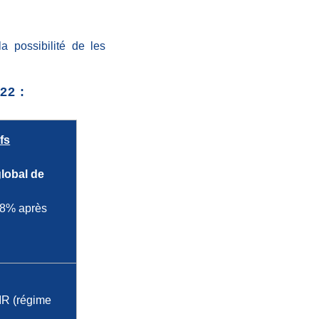
 possibilité de les
22 :
fs
global de
2,8% après
’IR (régime