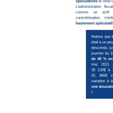
spéculatives
et rend 
L’administration fis
i
comme un actif pat
caractérisation n’
hautement spéculatif
t
Notons que le
é
était à un peu
descendu ju
p
journée du 1
de 40 % en
mai 2021 l
o
35 139$ à 1
42 366$ v
u
variation à 
une douzain
!
r
l