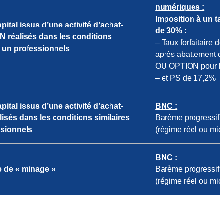
numériques :
Imposition à un t
pital issus d’une activité d’achat-
de 30% :
N réalisés dans les conditions
– Taux forfaitaire
à un professionnels
après abattement 
OU OPTION pour l
– et PS de 17,2%
pital issus d’une activité d’achat-
BNC :
lisés dans les conditions similaires
Barème progressif 
ssionnels
(régime réel ou mi
BNC :
te de « minage »
Barème progressif 
(régime réel ou mi