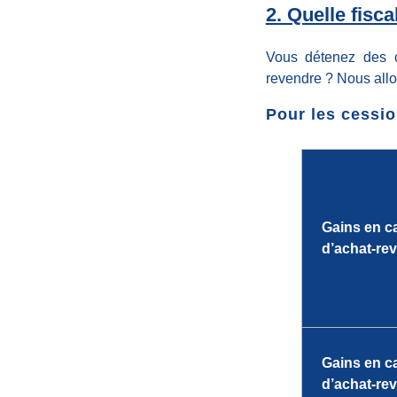
2. Quelle fisc
e
Vous détenez des c
B
revendre ? Nous allon
Pour les cessio
i
t
c
Gains en ca
d’achat-re
o
i
Gains en ca
n
d’achat-rev