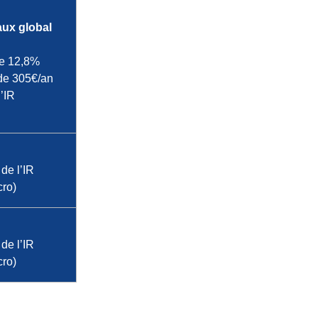
aux global
 de 12,8%
de 305€/an
’IR
de l’IR
cro)
de l’IR
cro)