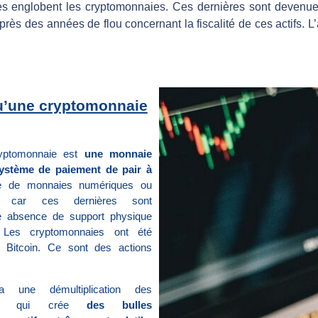
es englobent les cryptomonnaies. Ces dernières sont devenue
rès des années de flou concernant la fiscalité de ces actifs. L’
qu’une cryptomonnaie
ryptomonnaie est
une monnaie
système de paiement de pair à
e de monnaies numériques ou
es car ces dernières sont
e absence de support physique
. Les cryptomonnaies ont été
 Bitcoin. Ce sont des actions
a une démultiplication des
 ce qui crée
des bulles