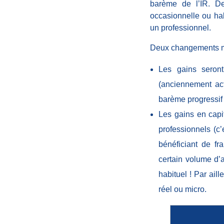
barème de l’IR. De
c
occasionnelle ou hab
un professionnel.
r
Deux changements m
y
Les gains seront
(anciennement act
p
barème progressif (
Les gains
en capi
t
professionnels (c
o
bénéficiant de fr
certain volume d’
m
habituel ! Par ail
réel ou micro.
o