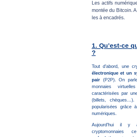
l
Les actifs numériqu
montée du Bitcoin. Ap
l
les à encadrés.
e
1. Qu’est-ce 
f
?
i
Tout d’abord, une c
électronique et un 
pair
(P2P). On parl
s
monnaies virtuell
caractérisées par un
c
(billets, chèques…)
popularisées grâce à
numériques.
a
Aujourd’hui il y 
cryptomonnaies
l