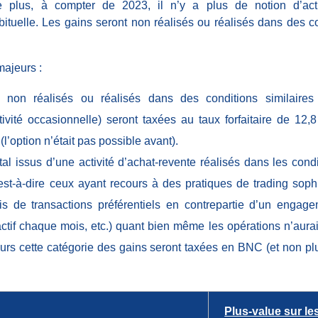
 plus, à compter de 2023, il n’y a plus de notion d’activ
ituelle. Les gains seront non réalisés ou réalisés dans des co
ajeurs :
 non réalisés ou réalisés dans des conditions similaires
ivité occasionnelle) seront taxées au taux forfaitaire de 12,
l’option n’était pas possible avant).
tal issus d’une activité d’achat-revente réalisés dans les condi
’est-à-dire ceux ayant recours à des pratiques de trading sop
ais de transactions préférentiels en contrepartie d’un enga
actif chaque mois, etc.) quant bien même les opérations n’aura
leurs cette catégorie des gains seront taxées en BNC (et non p
Plus-value sur les