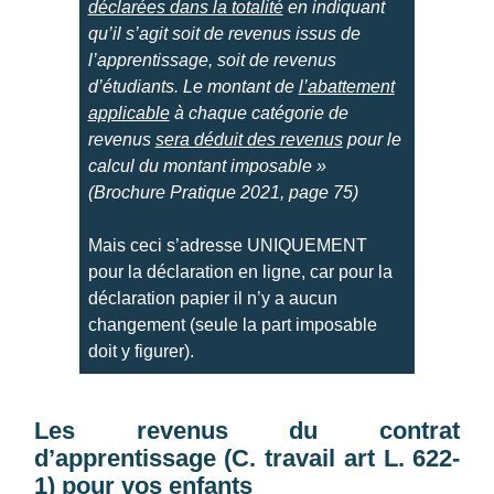
déclarées dans la totalité
en indiquant
qu’il s’agit soit de revenus issus de
r
l’apprentissage, soit de revenus
d’étudiants. Le montant de
l’abattement
e
applicable
à chaque catégorie de
revenus
sera déduit des revenus
pour le
r
calcul du montant imposable »
(Brochure Pratique 2021, page 75)
l
Mais ceci s’adresse UNIQUEMENT
pour la déclaration en ligne, car pour la
e
déclaration papier il n’y a aucun
changement (seule la part imposable
s
doit y figurer).
r
Les revenus du contrat
d’apprentissage (C. travail art L. 622-
e
1) pour vos enfants