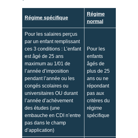
e
Régime
Régime spécifique
normal
s
Pour les salaires perçus
e
par un enfant remplissant
ces 3 conditions : L’enfant
Pour les
est âgé de 25 ans
enfants
n
maximum au 1/01 de
âgés de
l’année d’imposition
plus de 25
f
pendant l’année ou les
ans ou ne
congés scolaires ou
répondant
a
universitaires OU durant
pas aux
l’année d’achèvement
critères du
des études (une
régime
n
embauche en CDI n’entre
spécifique
pas dans le champ
t
d’application)