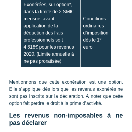
s
Exonérées, sur option*,
dans la limite de 3 SMIC
mensuel avant
Conditions
?
application de la
ordinaires
déduction des frais
d’imposition
er
professionnels soit
dès le 1
4 618€ pour les revenus
euro
2020. (Limite annuelle à
ne pas proratisée)
Mentionnons que cette exonération est une option.
Elle s’applique dès lors que les revenus exonérés ne
sont pas inscrits sur la déclaration. A noter que cette
option fait perdre le droit à la prime d’activité.
Les revenus non-imposables à ne
pas déclarer