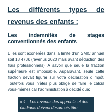
m
Les différents types de
e
revenus des enfants :
n
Les indemnités de stages
t
conventionnés des enfants
d
Elles sont exonérées dans la limite d’un SMIC annuel
soit 18 473€ (revenus 2020 mais avant déduction des
frais professionnels). A savoir que seule la fraction
é
supérieure est imposable. Auparavant, seule cette
fraction devait figurer sur votre déclaration d’impôt.
c
Toutefois vous n’êtes plus obligé de faire le calcul
vous-mêmes car l’administration à décidé que:
l
« 4 – Les revenus des apprentis et des
a
étudiants doivent désormais être