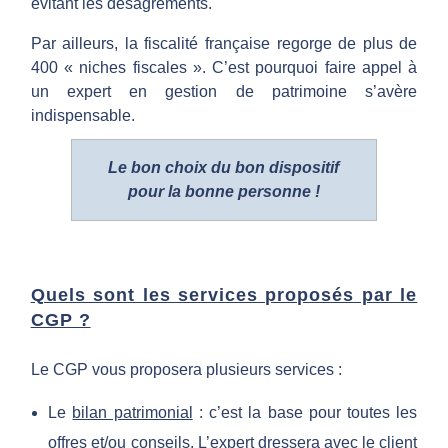
évitant les désagréments.
d
Par ailleurs, la fiscalité française regorge de plus de
400 « niches fiscales ». C’est pourquoi faire appel à
e
un expert en gestion de patrimoine s’avère
indispensable.
p
Le bon choix du bon dispositif
a
pour la bonne personne !
t
r
Quels sont les services proposés par le
CGP ?
i
Le CGP vous proposera plusieurs services :
m
Le
bilan patrimonial
: c’est la base pour toutes les
offres et/ou conseils. L’expert dressera avec le client