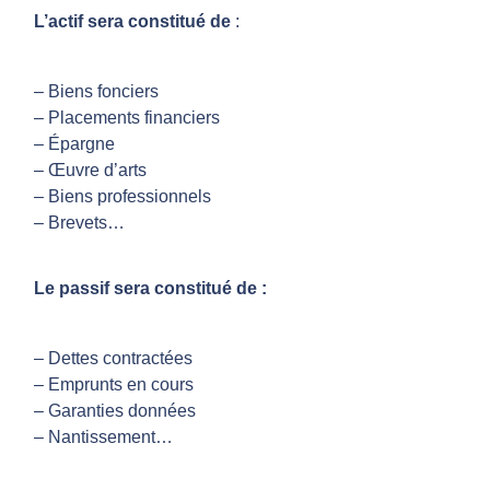
L’actif sera constitué de
:
e
– Biens fonciers
a
– Placements financiers
– Épargne
p
– Œuvre d’arts
– Biens professionnels
p
– Brevets…
e
Le passif sera constitué de :
l
– Dettes contractées
– Emprunts en cours
à
– Garanties données
– Nantissement…
u