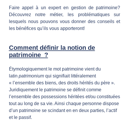
r
Faire appel à un expert en gestion de patrimoine?
q
Découvrez notre métier, les problématiques sur
lesquels nous pouvons vous donner des conseils et
les bénéfices qu’ils vous apporteront!
u
o
Comment définir la notion de
patrimoine ?
i
Étymologiquement le mot patrimoine vient du
latin
patrimonium
qui signifiait littéralement
f
« l’ensemble des biens, des droits hérités du père ».
Juridiquement le patrimoine se définit comme
a
l’ensemble des possessions héritées et/ou constituées
tout au long de sa vie. Ainsi chaque personne dispose
i
d’un patrimoine se scindant en en deux parties, l’actif
et le passif.
r