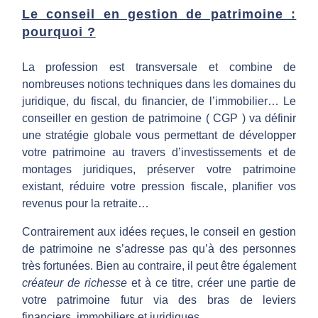
Le conseil en gestion de patrimoine :
n
pourquoi ?
e
La profession est transversale et combine de
nombreuses notions techniques dans les domaines du
x
juridique, du fiscal, du financier, de l’immobilier… Le
conseiller en gestion de patrimoine ( CGP ) va définir
une stratégie globale vous permettant de développer
p
votre patrimoine au travers d’investissements et de
montages juridiques, préserver votre patrimoine
e
existant, réduire votre pression fiscale, planifier vos
revenus pour la retraite…
r
Contrairement aux idées reçues, le conseil en gestion
de patrimoine ne s’adresse pas qu’à des personnes
t
très fortunées. Bien au contraire, il peut être également
créateur de richesse
et à ce titre, créer une partie de
e
votre patrimoine futur via des bras de leviers
financiers, immobiliers et juridiques.