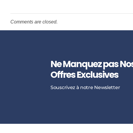
u
Comments are closed.
v
a
r
Ne Manquez pas No
Offres Exclusives
d
Souscrivez à notre Newsletter
a
r
r