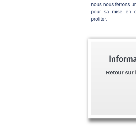
nous nous ferrons u
C
pour sa mise en œ
profiter.
e
n
Informa
s
Retour sur 
i
-
B
o