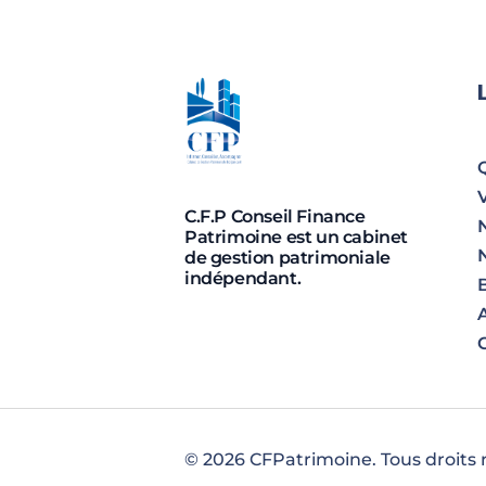
i
v
e
V
à
C.F.P Conseil Finance
Patrimoine est un cabinet
de gestion patrimoniale
s
indépendant.
A
o
n
t
© 2026 CFPatrimoine. Tous droits 