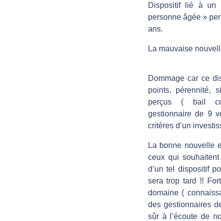
i
Dispositif lié à un
personne âgée » perm
s
ans.
La mauvaise nouvelle
p
o
Dommage car ce disp
points, pérennité, s
perçus ( bail c
s
gestionnaire de 9 vo
critères d’un investi
i
La bonne nouvelle es
ceux qui souhaitent 
t
d’un tel dispositif p
sera trop tard !! Fo
i
domaine ( connaiss
des gestionnaires d
f
sûr à l’écoute de n