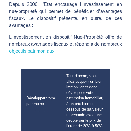
Depuis 2006, l’Etat encourage l’investissement en
nue-propriété qui permet de bénéficier d’avantages
fiscaux. Le dispositif présente, en outre, de ces
avantages :
L’investissement en dispositif Nue-Propriété offre de
nombreux avantages fiscaux et répond à de nombreux
objectifs patrimoniaux
:
Tout d’abord, vous
allez acquérir un bien
immobilier et donc
développer votre
Développer votre
patrimoine immobilier,
patrimoine
à un prix bien en
dessous de sa valeur
marchande avec une
décote sur le prix de
l’ordre de 30% à 50%.