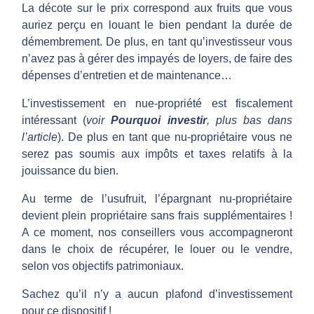
La décote sur le prix correspond aux fruits que vous
o
auriez perçu en louant le bien pendant la durée de
démembrement. De plus, en tant qu’investisseur vous
p
n’avez pas à gérer des impayés de loyers, de faire des
dépenses d’entretien et de maintenance…
r
L’investissement en nue-propriété est fiscalement
intéressant (
voir
Pourquoi investir
, plus bas dans
i
l’article
). De plus en tant que nu-propriétaire vous ne
serez pas soumis aux impôts et taxes relatifs à la
é
jouissance du bien.
Au terme de l’usufruit, l’épargnant nu-propriétaire
t
devient plein propriétaire sans frais supplémentaires !
A ce moment, nos conseillers vous accompagneront
é
dans le choix de récupérer, le louer ou le vendre,
selon vos objectifs patrimoniaux.
Sachez qu’il n’y a aucun plafond d’investissement
pour ce dispositif !