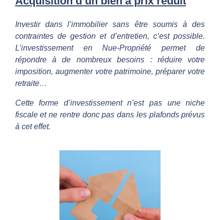
p
Acquisition d’un bien à prix réduit
r
Investir dans l’immobilier sans être soumis à des
contraintes de gestion et d’entretien, c’est possible.
L’investissement en Nue-Propriété permet de
e
répondre à de nombreux besoins : réduire votre
imposition, augmenter votre patrimoine, préparer votre
n
retraite…
Cette forme d’investissement n’est pas une niche
d
fiscale et ne rentre donc pas dans les plafonds prévus
à cet effet.
r
e
l
e